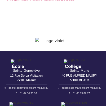
École
Collège
Sainte-Geneviève
Sainte-Marie
12 Rue De La Visitation
40 RUE ALFRED MAURY
77100 Meaux
77100 MEAUX
ec.ste-genevieve@ecm-meaux.eu
college.ste-marie@ecm-meaux.eu
01 64 36 35 10
01 60 09 87 77