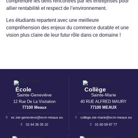
comprendre les défis rencontrés par les entreprises pour
allier rentabilité et respect de l’environnement.
Les étudiants repartent avec une meilleure
compréhension des enjeux du commerce durable et une
vision plus claire de leur futur rôle dans ce domaine !
École
Collège
Sainte-Geneviève
Sainte-Marie
12 Rue De La Visitation
40 RUE ALFRED MAURY
77100 Meaux
77100 MEAUX
ec.ste-genevieve@ecm-meaux.eu
college.ste-marie@ecm-meaux.eu
01 64 36 35 10
01 60 09 87 77