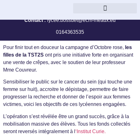
« Je concluerai avec eux une alliance » (ez, 37, 26)
Parcours management et gestion
Contact :
lycee.bossuet@ecm-meaux.eu
0164363535
Pour finir tout en douceur la campagne d’Octobre rose,
les
filles de la TST2S
ont pris une initiative forte en organisant
une vente de crêpes, avec le soutien de leur professeur
Mme Couvreur.
Sensibiliser le public sur le cancer du sein (qui touche une
femme sur huit), accroitre le dépistage, permettre de faire
progresser la recherche et donner de l’espoir aux femmes
victimes, voici les objectifs de ces lycéennes engagées.
L’opération s’est révélée être un grand succès, grâce à la
mobilisation massive des élèves. Tous les fonds collectés
seront reversés intégralement à l
‘Institut Curie.