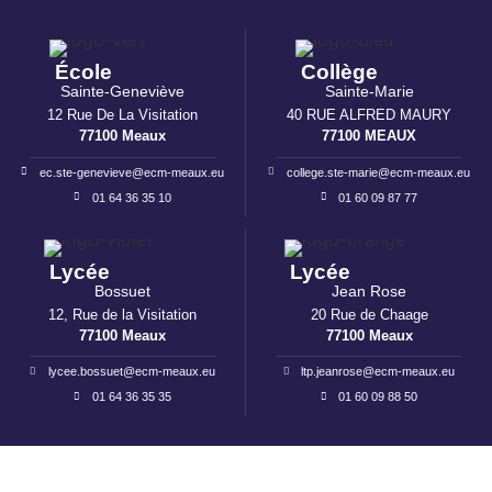
École
Collège
Sainte-Geneviève
Sainte-Marie
12 Rue De La Visitation
40 RUE ALFRED MAURY
77100 Meaux
77100 MEAUX
ec.ste-genevieve@ecm-meaux.eu
college.ste-marie@ecm-meaux.eu
01 64 36 35 10
01 60 09 87 77
Lycée
Lycée
Bossuet
Jean Rose
12, Rue de la Visitation
20 Rue de Chaage
77100 Meaux
77100 Meaux
lycee.bossuet@ecm-meaux.eu
ltp.jeanrose@ecm-meaux.eu
01 64 36 35 35
01 60 09 88 50