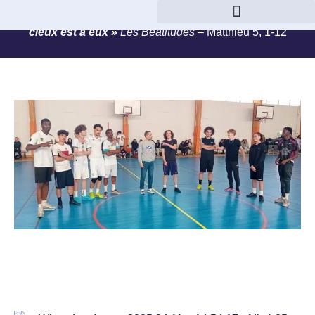
« Heureux les pauvres de coeur, car le royaume des
cieux est à eux »
Les Béatitudes –
Matthieu 5, 1-12