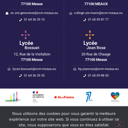
77100 Meaux
77100 MEAUX
ec.ste-genevieve@ecm-meaux.eu
college.ste-marie@ecm-meaux.eu
01 64 36 35 10
01 60 09 87 77
Lycée
Lycée
Bossuet
Jean Rose
12, Rue de la Visitation
20 Rue de Chaage
77100 Meaux
77100 Meaux
lycee.bossuet@ecm-meaux.eu
ltp.jeanrose@ecm-meaux.eu
01 64 36 35 35
01 60 09 88 50
Mentions légales
I
Politique de confidentialité
Nous utilisons des cookies pour vous garantir la meilleure
expérience sur notre site web. Si vous continuez à utiliser ce
Réalisation : Ekole.fr
site, nous supposerons que vous en êtes satisfait.