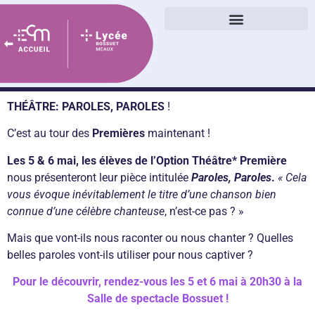
« Je concluerai avec eux une alliance » (ez, 37, 26)
Parcours management et gestion
Contact :
lycee.bossuet@ecm-meaux.eu
0164363535
THÉÂTRE: PAROLES, PAROLES
!
C’est au tour des
Premières
maintenant !
Les 5 & 6 mai, les élèves de l’Option Théâtre* Première
nous présenteront leur pièce intitulée
Paroles, Paroles
.
« Cela
vous évoque inévitablement le titre d’une chanson bien
connue d’une célèbre chanteuse
, n’est-ce pas ? »
Mais que vont-ils nous raconter ou nous chanter ? Quelles
belles paroles vont-ils utiliser pour nous captiver ?
Pour le découvrir, rendez-vous les 5 et 6 mai à 20h30 à la
Salle de spectacle Bossuet !