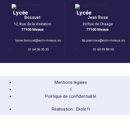
Lycée
Lycée
Bossuet
Jean Rose
12, Rue de la Visitation
20 Rue de Chaage
77100 Meaux
77100 Meaux
lycee.bossuet@ecm-meaux.eu
ltp.jeanrose@ecm-meaux.eu
01 64 36 35 35
01 60 09 88 50
Mentions légales
I
Politique de confidentialité
Réalisation : Ekole.fr