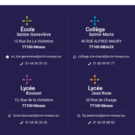
École
Collège
Sainte-Geneviève
Sainte-Marie
12 Rue De La Visitation
40 RUE ALFRED MAURY
77100 Meaux
77100 MEAUX
ec.ste-genevieve@ecm-meaux.eu
college.ste-marie@ecm-meaux.eu
01 64 36 35 10
01 60 09 87 77
Lycée
Lycée
Bossuet
Jean Rose
12, Rue de la Visitation
20 Rue de Chaage
77100 Meaux
77100 Meaux
lycee.bossuet@ecm-meaux.eu
ltp.jeanrose@ecm-meaux.eu
01 64 36 35 35
01 60 09 88 50