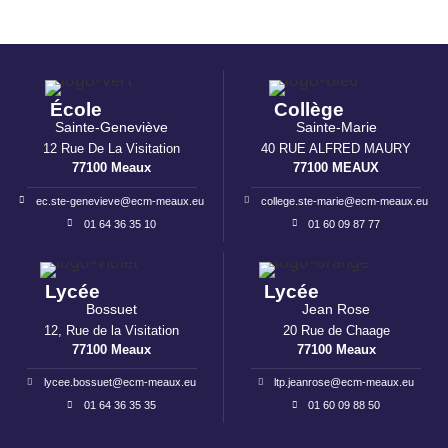
École
Collège
Sainte-Geneviève
Sainte-Marie
12 Rue De La Visitation
40 RUE ALFRED MAURY
77100 Meaux
77100 MEAUX
ec.ste-genevieve@ecm-meaux.eu
college.ste-marie@ecm-meaux.eu
01 64 36 35 10
01 60 09 87 77
Lycée
Lycée
Bossuet
Jean Rose
12, Rue de la Visitation
20 Rue de Chaage
77100 Meaux
77100 Meaux
lycee.bossuet@ecm-meaux.eu
ltp.jeanrose@ecm-meaux.eu
01 64 36 35 35
01 60 09 88 50