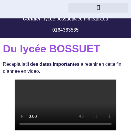
« Je concluerai avec eux une alliance » (ez, 37, 26)
Parcours management et gestion
Contact :
lycee.bossuet@ecm-meaux.eu
0164363535
Du lycée BOSSUET
Récapitulatif
des dates importantes
à retenir en cette fin
d’année en vidéo.