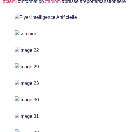
#clemi
#information
#arcom
#presse #reportersansfrontiere