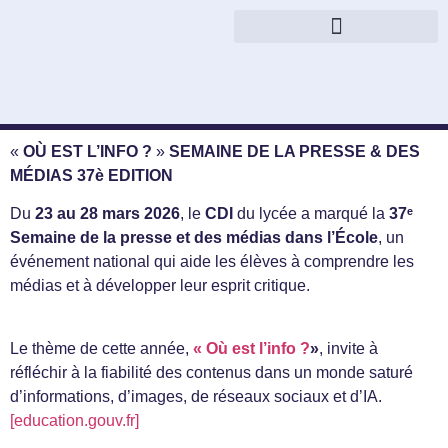
« Je concluerai avec eux une alliance » (ez, 37, 26)
Parcours management et gestion
Contact :
lycee.bossuet@ecm-meaux.eu
0164363535
«
OÙ EST L’INFO ?
»
SEMAINE DE LA PRESSE & DES
MÉDIAS 37è EDITION
Du
23 au 28 mars 2026
, le
CDI
du lycée a marqué la
37ᵉ
Semaine de la presse et des médias dans l’École
, un
événement national qui aide les élèves à comprendre les
médias et à développer leur esprit critique.
Le thème de cette année,
« Où est l’info ?
»
, invite à
réfléchir à la fiabilité des contenus dans un monde saturé
d’informations, d’images, de réseaux sociaux et d’IA.
[education.gouv.fr]