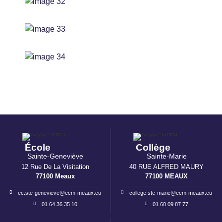
École
Collège
Sainte-Geneviève
Sainte-Marie
12 Rue De La Visitation
40 RUE ALFRED MAURY
77100 Meaux
77100 MEAUX
ec.ste-genevieve@ecm-meaux.eu
college.ste-marie@ecm-meaux.eu
01 64 36 35 10
01 60 09 87 77