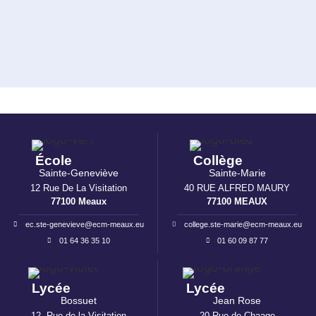
Voici les listes de fournitures pour la rentrée 2023/2024
Listes de fournitures.pdf
École
Collège
Sainte-Geneviève
Sainte-Marie
12 Rue De La Visitation
40 RUE ALFRED MAURY
77100 Meaux
77100 MEAUX
ec.ste-genevieve@ecm-meaux.eu
college.ste-marie@ecm-meaux.eu
01 64 36 35 10
01 60 09 87 77
Lycée
Lycée
Bossuet
Jean Rose
12, Rue de la Visitation
20 Rue de Chaage