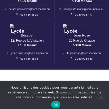
77100 Meaux
77100 MEAUX
ec.ste-genevieve@ecm-meaux.eu
college.ste-marie@ecm-meaux.eu
01 64 36 35 10
01 60 09 87 77
Lycée
Lycée
Bossuet
Jean Rose
12, Rue de la Visitation
20 Rue de Chaage
77100 Meaux
77100 Meaux
lycee.bossuet@ecm-meaux.eu
ltp.jeanrose@ecm-meaux.eu
01 64 36 35 35
01 60 09 88 50
Mentions légales
I
Politique de confidentialité
Nous utilisons des cookies pour vous garantir la meilleure
expérience sur notre site web. Si vous continuez à utiliser ce
Réalisation : Ekole.fr
site, nous supposerons que vous en êtes satisfait.
Engagé pour l’environnement : compensation de l’impact
Ok
carbone de notre site internet
En savoir +