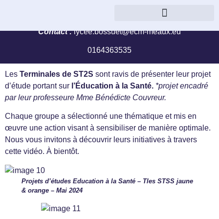
« Je concluerai avec eux une alliance » (ez, 37, 26)
Parcours management et gestion
Contact :
lycee.bossuet@ecm-meaux.eu
0164363535
Les
Terminales de ST2S
sont ravis de présenter leur projet
d’étude portant sur
l’Éducation à la Santé.
*projet encadré
par leur professeure Mme Bénédicte Couvreur.
Chaque groupe a sélectionné une thématique et mis en
œuvre une action visant à sensibiliser de manière optimale.
Nous vous invitons à découvrir leurs initiatives à travers
cette vidéo. À bientôt.
Projets d’études Education à la Santé – Tles STSS jaune
& orange – Mai 2024