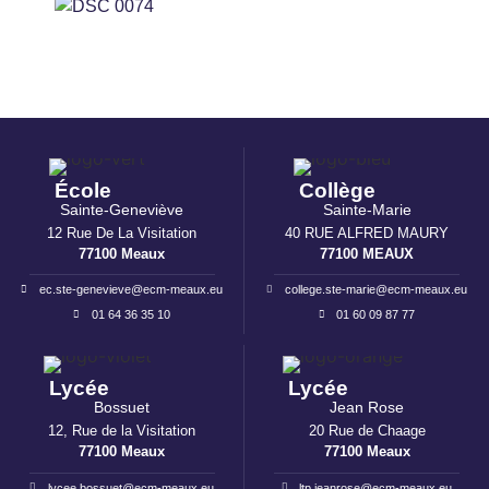
École
Collège
Sainte-Geneviève
Sainte-Marie
12 Rue De La Visitation
40 RUE ALFRED MAURY
77100 Meaux
77100 MEAUX
ec.ste-genevieve@ecm-meaux.eu
college.ste-marie@ecm-meaux.eu
01 64 36 35 10
01 60 09 87 77
Lycée
Lycée
Bossuet
Jean Rose
12, Rue de la Visitation
20 Rue de Chaage
77100 Meaux
77100 Meaux
lycee.bossuet@ecm-meaux.eu
ltp.jeanrose@ecm-meaux.eu