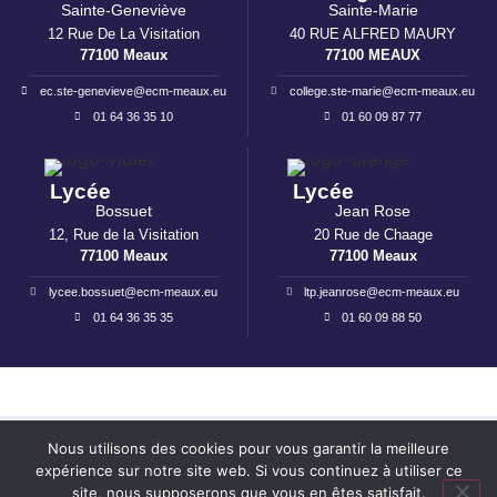
Sainte-Geneviève
Sainte-Marie
12 Rue De La Visitation
40 RUE ALFRED MAURY
77100 Meaux
77100 MEAUX
ec.ste-genevieve@ecm-meaux.eu
college.ste-marie@ecm-meaux.eu
01 64 36 35 10
01 60 09 87 77
Lycée
Lycée
Bossuet
Jean Rose
12, Rue de la Visitation
20 Rue de Chaage
77100 Meaux
77100 Meaux
lycee.bossuet@ecm-meaux.eu
ltp.jeanrose@ecm-meaux.eu
01 64 36 35 35
01 60 09 88 50
Mentions légales
I
Politique de confidentialité
Nous utilisons des cookies pour vous garantir la meilleure
expérience sur notre site web. Si vous continuez à utiliser ce
Réalisation : Ekole.fr
site, nous supposerons que vous en êtes satisfait.