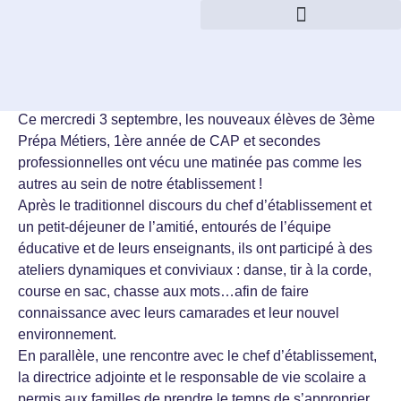
« Heureux les pauvres de coeur, car le royaume des
cieux est à eux »
Les Béatitudes –
Matthieu 5, 1-12
Ce mercredi 3 septembre, les nouveaux élèves de 3ème
Prépa Métiers, 1ère année de CAP et secondes
professionnelles ont vécu une matinée pas comme les
autres au sein de notre établissement !
Après le traditionnel discours du chef d’établissement et
un petit-déjeuner de l’amitié, entourés de l’équipe
éducative et de leurs enseignants, ils ont participé à des
ateliers dynamiques et conviviaux : danse, tir à la corde,
course en sac, chasse aux mots…afin de faire
connaissance avec leurs camarades et leur nouvel
environnement.
En parallèle, une rencontre avec le chef d’établissement,
la directrice adjointe et le responsable de vie scolaire a
permis aux familles de prendre le temps de s’approprier