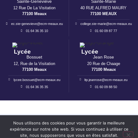
Sainte-Geneviève
Sainte-Marie
12 Rue De La Visitation
40 RUE ALFRED MAURY
77100 Meaux
77100 MEAUX
ec.ste-genevieve@ecm-meaux.eu
college.ste-marie@ecm-meaux.eu
01 64 36 35 10
01 60 09 87 77
Lycée
Lycée
Bossuet
Jean Rose
12, Rue de la Visitation
20 Rue de Chaage
77100 Meaux
77100 Meaux
lycee.bossuet@ecm-meaux.eu
ltp.jeanrose@ecm-meaux.eu
01 64 36 35 35
01 60 09 88 50
Mentions légales
I
Politique de confidentialité
Nous utilisons des cookies pour vous garantir la meilleure
expérience sur notre site web. Si vous continuez à utiliser ce
Réalisation : Ekole.fr
site, nous supposerons que vous en êtes satisfait.