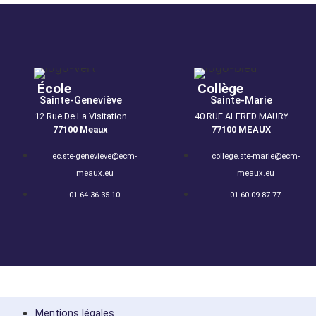
École
Collège
Sainte-Geneviève
Sainte-Marie
12 Rue De La Visitation
40 RUE ALFRED MAURY
77100 Meaux
77100 MEAUX
ec.ste-genevieve@ecm-
college.ste-marie@ecm-
meaux.eu
meaux.eu
01 64 36 35 10
01 60 09 87 77
Mentions légales