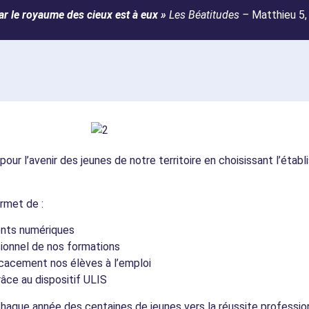
ar le royaume des cieux est à eux »
Les Béatitudes –
Matthieu 5,
our l’avenir des jeunes de notre territoire en choisissant l’étab
rmet de :
nts numériques
sionnel de nos formations
icacement nos élèves à l’emploi
râce au dispositif ULIS
que année des centaines de jeunes vers la réussite profession