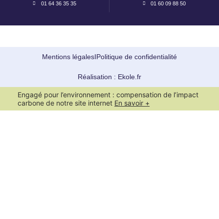
01 64 36 35 35
01 60 09 88 50
Mentions légales
I
Politique de confidentialité
Réalisation : Ekole.fr
Engagé pour l’environnement : compensation de l’impact
carbone de notre site internet
En savoir +