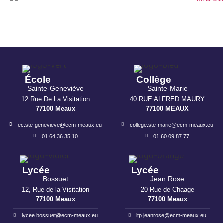
École
Collège
Sainte-Geneviève
Sainte-Marie
12 Rue De La Visitation
40 RUE ALFRED MAURY
77100 Meaux
77100 MEAUX
ec.ste-genevieve@ecm-meaux.eu
college.ste-marie@ecm-meaux.eu
01 64 36 35 10
01 60 09 87 77
Lycée
Lycée
Bossuet
Jean Rose
12, Rue de la Visitation
20 Rue de Chaage
77100 Meaux
77100 Meaux
lycee.bossuet@ecm-meaux.eu
ltp.jeanrose@ecm-meaux.eu