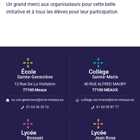
Un grand merci aux organisateurs pour cette belle
initiative et à tous les élèves pour leur participation.
École
Collège
Sainte-Geneviève
Sainte-Marie
12 Rue De La Visitation
40 RUE ALFRED MAURY
77100 Meaux
77100 MEAUX
ec.ste-genevieve@ecm-meaux.eu
college.ste-marie@ecm-meaux.eu
01 64 36 35 10
01 60 09 87 77
Lycée
Lycée
Bossuet
Jean Rose