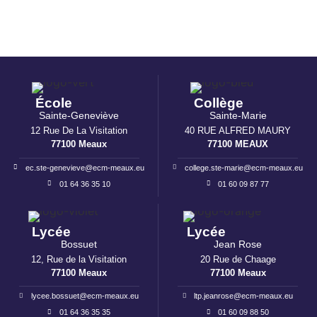
École
Collège
Sainte-Geneviève
Sainte-Marie
12 Rue De La Visitation
40 RUE ALFRED MAURY
77100 Meaux
77100 MEAUX
ec.ste-genevieve@ecm-meaux.eu
college.ste-marie@ecm-meaux.eu
01 64 36 35 10
01 60 09 87 77
Lycée
Lycée
Bossuet
Jean Rose
12, Rue de la Visitation
20 Rue de Chaage
77100 Meaux
77100 Meaux
lycee.bossuet@ecm-meaux.eu
ltp.jeanrose@ecm-meaux.eu
01 64 36 35 35
01 60 09 88 50