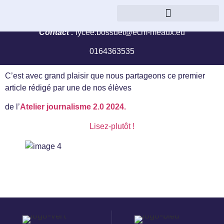
« Je concluerai avec eux une alliance » (ez, 37, 26)
Parcours management et gestion
Contact :
lycee.bossuet@ecm-meaux.eu
0164363535
C’est avec grand plaisir que nous partageons ce premier
article rédigé par une de nos élèves
de l’
Atelier journalisme 2.0 2024.
Lisez-plutôt !