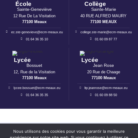
École
Collège
Sainte-Geneviève
Sainte-Marie
12 Rue De La Visitation
40 RUE ALFRED MAURY
77100 Meaux
77100 MEAUX
ec.ste-genevieve@ecm-meaux.eu
college.ste-marie@ecm-meaux.eu
01 64 36 35 10
01 60 09 87 77
Lycée
Lycée
Bossuet
Jean Rose
12, Rue de la Visitation
20 Rue de Chaage
77100 Meaux
77100 Meaux
lycee.bossuet@ecm-meaux.eu
ltp.jeanrose@ecm-meaux.eu
01 64 36 35 35
01 60 09 88 50
Mentions légales
I
Politique de confidentialité
Nous utilisons des cookies pour vous garantir la meilleure
expérience sur notre site web. Si vous continuez à utiliser ce