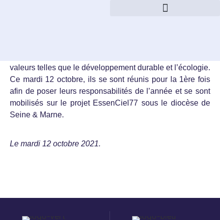
« Heureux les pauvres de coeur, car le royaume des
cieux est à eux »
Les Béatitudes –
Matthieu 5, 1-12
Les éco-délégués sont porteurs de projets avec des
valeurs telles que le développement durable et l’écologie.
Ce mardi 12 octobre, ils se sont réunis pour la 1ère fois
afin de poser leurs responsabilités de l’année et se sont
mobilisés sur le projet EssenCiel77 sous le diocèse de
Seine & Marne.
Le mardi 12 octobre 2021.