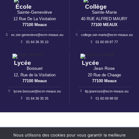
École
Collège
Sainte-Geneviève
Sainte-Marie
12 Rue De La Visitation
40 RUE ALFRED MAURY
77100 Meaux
77100 MEAUX
ec.ste-genevieve@ecm-meaux.eu
college.ste-marie@ecm-meaux.eu
01 64 36 35 10
01 60 09 87 77
Lycée
Lycée
Bossuet
Jean Rose
12, Rue de la Visitation
20 Rue de Chaage
77100 Meaux
77100 Meaux
lycee.bossuet@ecm-meaux.eu
ltp.jeanrose@ecm-meaux.eu
01 64 36 35 35
01 60 09 88 50
Mentions légales
I
Politique de confidentialité
Nous utilisons des cookies pour vous garantir la meilleure