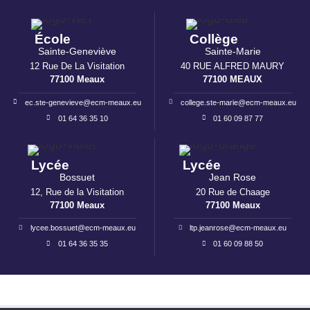
École
Collège
Sainte-Geneviève
Sainte-Marie
12 Rue De La Visitation
40 RUE ALFRED MAURY
77100 Meaux
77100 MEAUX
ec.ste-genevieve@ecm-meaux.eu
college.ste-marie@ecm-meaux.eu
01 64 36 35 10
01 60 09 87 77
Lycée
Lycée
Bossuet
Jean Rose
12, Rue de la Visitation
20 Rue de Chaage
77100 Meaux
77100 Meaux
lycee.bossuet@ecm-meaux.eu
ltp.jeanrose@ecm-meaux.eu
01 64 36 35 35
01 60 09 88 50