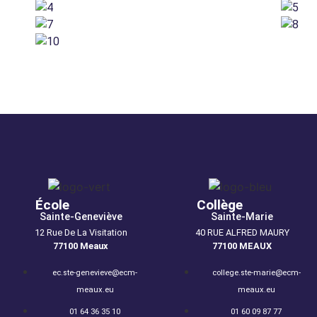
École
Collège
Sainte-Geneviève
Sainte-Marie
12 Rue De La Visitation
40 RUE ALFRED MAURY
77100 Meaux
77100 MEAUX
ec.ste-genevieve@ecm-
college.ste-marie@ecm-
meaux.eu
meaux.eu
01 64 36 35 10
01 60 09 87 77