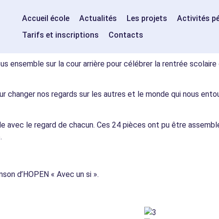
Accueil école
Actualités
Les projets
Activités p
Tarifs et inscriptions
Contacts
s ensemble sur la cour arrière pour célébrer la rentrée scolair
r changer nos regards sur les autres et le monde qui nous entou
zle avec le regard de chacun. Ces 24 pièces ont pu être assemb
.
anson d’HOPEN « Avec un si ».