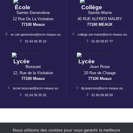
École
Collège
Sainte-Geneviève
Sainte-Marie
12 Rue De La Visitation
40 RUE ALFRED MAURY
77100 Meaux
77100 MEAUX
ec.ste-genevieve@ecm-meaux.eu
college.ste-marie@ecm-meaux.eu
01 64 36 35 10
01 60 09 87 77
Lycée
Lycée
Bossuet
Jean Rose
12, Rue de la Visitation
20 Rue de Chaage
77100 Meaux
77100 Meaux
lycee.bossuet@ecm-meaux.eu
ltp.jeanrose@ecm-meaux.eu
01 64 36 35 35
01 60 09 88 50
Mentions légales
I
Politique de confidentialité
Nous utilisons des cookies pour vous garantir la meilleure