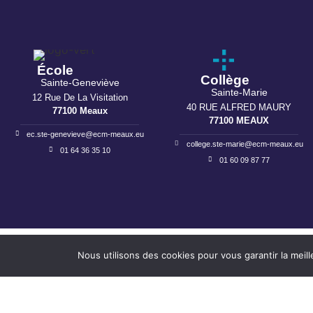
École
Collège
Sainte-Geneviève
Sainte-Marie
12 Rue De La Visitation
40 RUE ALFRED MAURY
77100 Meaux
77100 MEAUX
ec.ste-genevieve@ecm-meaux.eu
college.ste-marie@ecm-meaux.eu
01 64 36 35 10
01 60 09 87 77
Nous utilisons des cookies pour vous garantir la meil
Mentions légales
I
Politique de confidentialité