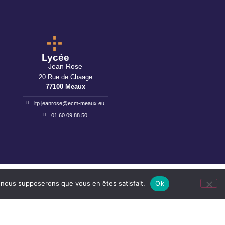
Lycée
Jean Rose
20 Rue de Chaage
77100 Meaux
ltp.jeanrose@ecm-meaux.eu
01 60 09 88 50
e, nous supposerons que vous en êtes satisfait.
Ok