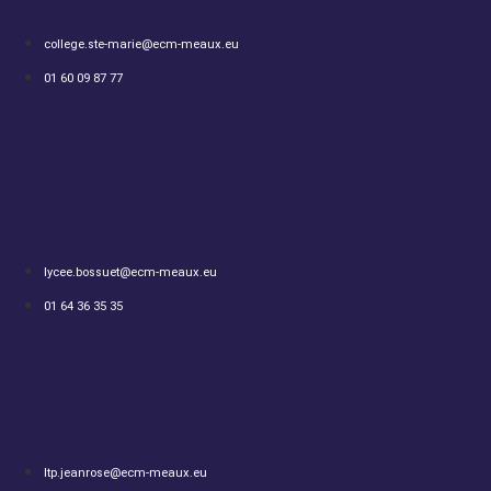
college.ste-marie@ecm-meaux.eu
01 60 09 87 77
lycee.bossuet@ecm-meaux.eu
01 64 36 35 35
ltp.jeanrose@ecm-meaux.eu