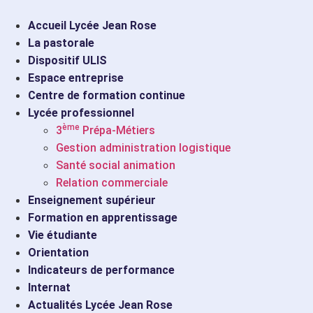
Aller
« Heureux les pauvres de coeur, c
au
Accueil Lycée Jean Rose
contenu
La pastorale
3ème prépa
Dispositif ULIS
métiers
Espace entreprise
Santé social animation
Centre de formation continue
Gestion administration
Lycée professionnel
Relation commerciale
ème
3
Prépa-Métiers
Enseignement supérieur
Gestion administration logistique
Internat
Santé social animation
Apprentissage
Relation commerciale
3ème prépa
Enseignement supérieur
métiers
Formation en apprentissage
Santé social animation
Vie étudiante
Gestion administration
Orientation
Relation commerciale
Indicateurs de performance
Enseignement supérieur
Internat
Internat
Actualités Lycée Jean Rose