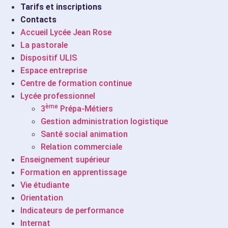
Apprentissage
Tarifs et inscriptions
Contacts
Accueil Lycée Jean Rose
La pastorale
ème
3
Prépa
Dispositif ULIS
Métiers
Espace entreprise
Centre de formation continue
Lycée professionnel
ème
3
Prépa-Métiers
Santé social
Gestion administration logistique
animation
Santé social animation
Relation commerciale
Enseignement supérieur
Formation en apprentissage
Gestion
Vie étudiante
administration
Orientation
Indicateurs de performance
Logistique
Internat